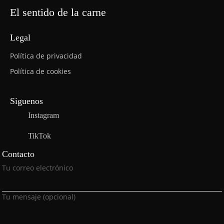
El sentido de la carne
Legal
Política de privacidad
Política de cookies
Siguenos
Instagram
TikTok
Contacto
P
Tu correo electrónico
o
r
Tu mensaje (opcional)
f
a
v