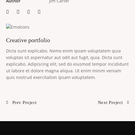
Author
Jim Carter
Creative portfolio
Dicta sunt explicabo. Nemo enim ipsam voluptatem quia
voluptas sit aspernatur aut odit aut fugit, quia. Dicta sunt
explicabo. Adipiscing elit, sed do eiusmod tempor incididunt
ut labore et dolore magna aliqua. Ut enim minim veniam
quis nostrud exercitation ipsam voluptatem.
Prev Project
Next Project