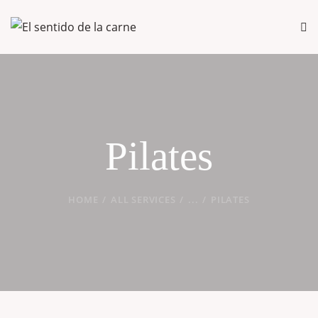
Pilates
HOME
ALL SERVICES
...
PILATES