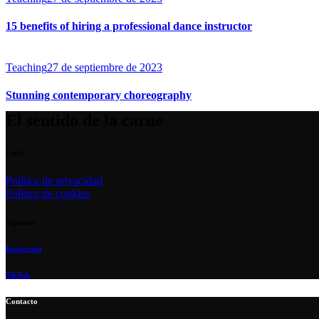
15 benefits of hiring a professional dance instructor
Teaching
27 de septiembre de 2023
Stunning contemporary choreography
El sentido de la carne
Legal
Política de privacidad
Política de cookies
Siguenos
Instagram
TikTok
Contacto