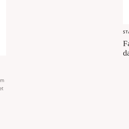
ST
F
d
am
et