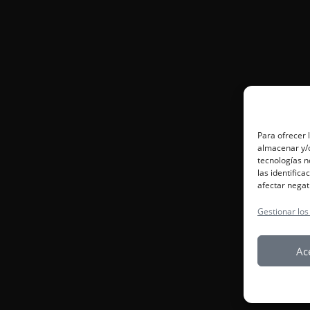
Para ofrecer 
almacenar y/o
tecnologías 
las identifica
afectar negat
Gestionar los
Ac