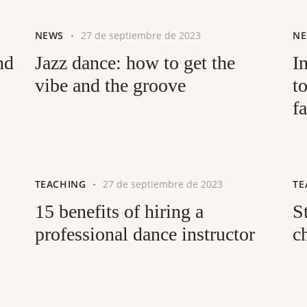
NEWS
27 de septiembre de 2023
N
nd
Jazz dance: how to get the
I
vibe and the groove
t
f
TEACHING
27 de septiembre de 2023
TE
15 benefits of hiring a
S
professional dance instructor
c