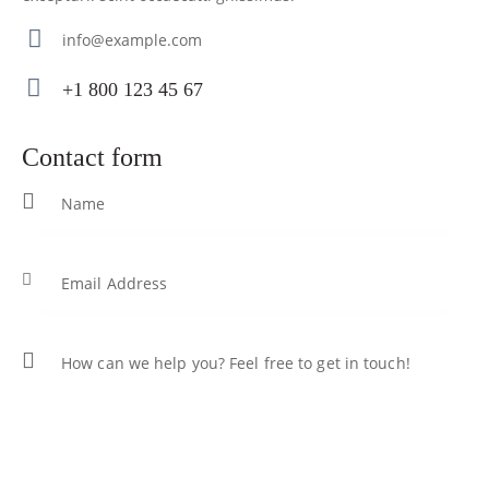
info@example.com
E-
+1 800 123 45 67
m
Ph
ail
on
contact form
:
e: