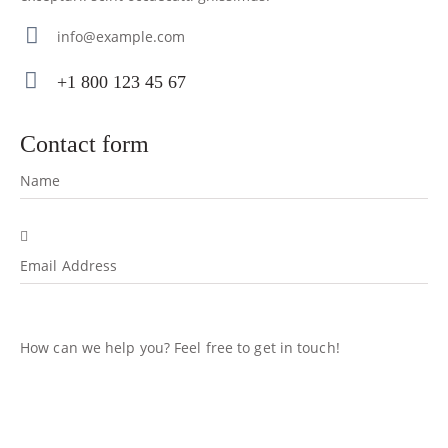
info@example.com
E-
+1 800 123 45 67
m
Ph
ail
on
contact form
:
e: