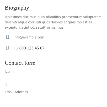
biography
Ignissimos ducimus quin blandiitis praesentium voluptatem
deleniti atque corrupti quos dolores et quas molestias
excepturi. scint occaecatti gnissimus.
info@example.com
E-
+1 800 123 45 67
m
Ph
ail
on
contact form
:
e: