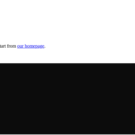
tart from
our homepage
.