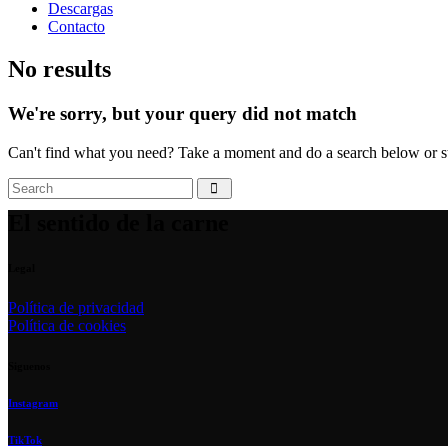
Descargas
Contacto
No results
We're sorry, but your query did not match
Can't find what you need? Take a moment and do a search below or s
El sentido de la carne
Legal
Política de privacidad
Política de cookies
Siguenos
Instagram
TikTok