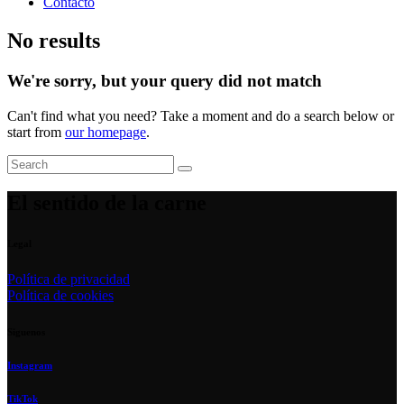
Contacto
No results
We're sorry, but your query did not match
Can't find what you need? Take a moment and do a search below or
start from
our homepage
.
El sentido de la carne
Legal
Política de privacidad
Política de cookies
Siguenos
Instagram
TikTok