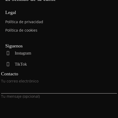
Legal
Política de privacidad
Política de cookies
Siguenos
Instagram
TikTok
Contacto
P
Tu correo electrónico
o
r
Tu mensaje (opcional)
f
a
v
o